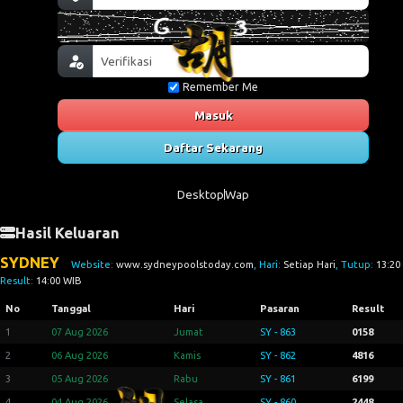
Remember Me
Masuk
Daftar Sekarang
Desktop
Wap
Hasil Keluaran
SYDNEY
Website:
www.sydneypoolstoday.com
, Hari:
Setiap Hari
, Tutup:
13:20
Result:
14:00 WIB
No
Tanggal
Hari
Pasaran
Result
1
07 Aug 2026
Jumat
SY - 863
0158
2
06 Aug 2026
Kamis
SY - 862
4816
3
05 Aug 2026
Rabu
SY - 861
6199
4
04 Aug 2026
Selasa
SY - 860
2448