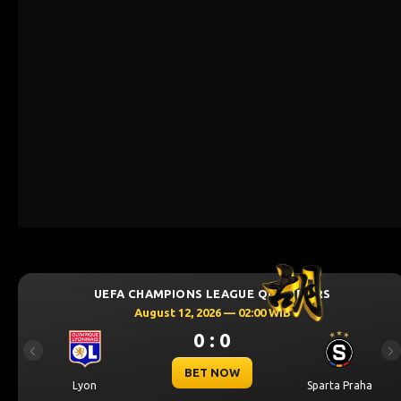
EAGUE QUALIFIERS
UEFA CHAMPIONS LE
26 — 02:00 WIB
August 12, 2026
: 0
0 : 
Previous
Ne
 NOW
BET N
Sparta Praha
SK Sturm Graz