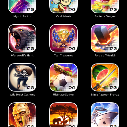
Mystic Potion
Cash Mania
Fortune Dragon
Werewolf's Hunt
Tsar Treasures
Forge of Wealth
Wild Heist Cashout
Ultimate Striker
Ninja Raccoon Frenzy