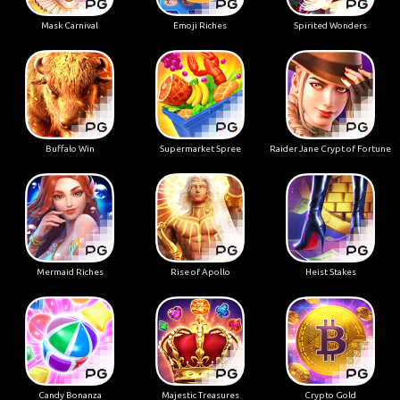
Mask Carnival
Emoji Riches
Spirited Wonders
Buffalo Win
Supermarket Spree
Raider Jane Crypt of Fortune
Mermaid Riches
Rise of Apollo
Heist Stakes
Candy Bonanza
Majestic Treasures
Crypto Gold