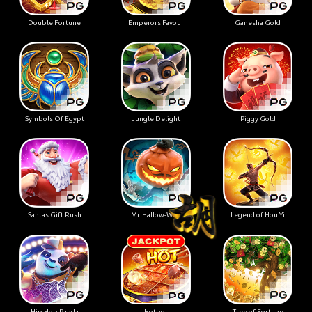
Double Fortune
Emperors Favour
Ganesha Gold
Symbols Of Egypt
Jungle Delight
Piggy Gold
Santas Gift Rush
Mr. Hallow-Win!
Legend of Hou Yi
Hip Hop Panda
Hotpot
Tree of Fortune