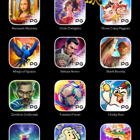
Museum Mystery
Oishi Delights
Three Crazy Piggies
Wings of Iguazu
Yakuza Honor
Shark Bounty
Zombie Outbreak
Futebol Fever
Chicky Run