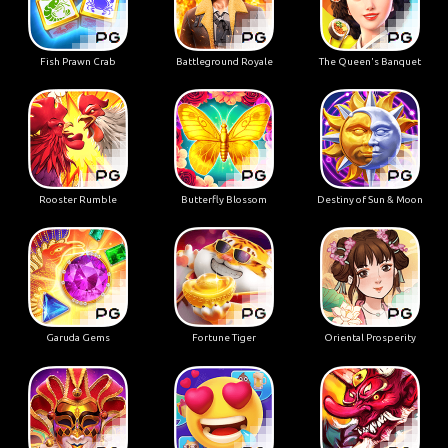
Fish Prawn Crab
Battleground Royale
The Queen's Banquet
Rooster Rumble
Butterfly Blossom
Destiny of Sun & Moon
Garuda Gems
Fortune Tiger
Oriental Prosperity