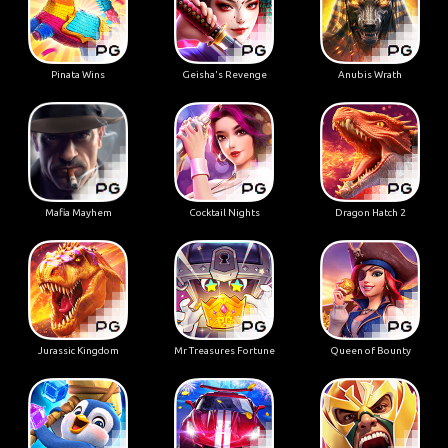
Pinata Wins
Geisha's Revenge
Anubis Wrath
Mafia Mayhem
Cocktail Nights
Dragon Hatch 2
Jurassic Kingdom
Mr Treasures Fortune
Queen of Bounty