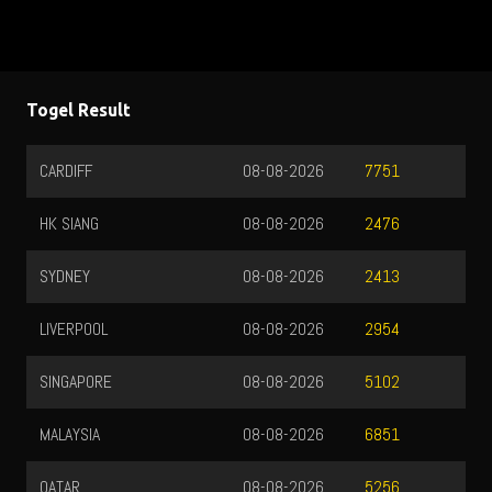
Togel Result
CARDIFF
08-08-2026
7751
HK SIANG
08-08-2026
2476
SYDNEY
08-08-2026
2413
LIVERPOOL
08-08-2026
2954
SINGAPORE
08-08-2026
5102
MALAYSIA
08-08-2026
6851
QATAR
08-08-2026
5256