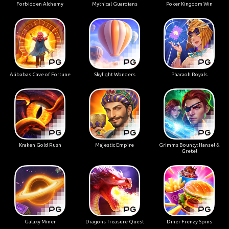
Forbidden Alchemy
Mythical Guardians
Poker Kingdom Win
Alibabas Cave of Fortune
Skylight Wonders
Pharaoh Royals
Kraken Gold Rush
Majestic Empire
Grimms Bounty: Hansel &
Gretel
Galaxy Miner
Dragons Treasure Quest
Diner Frenzy Spins