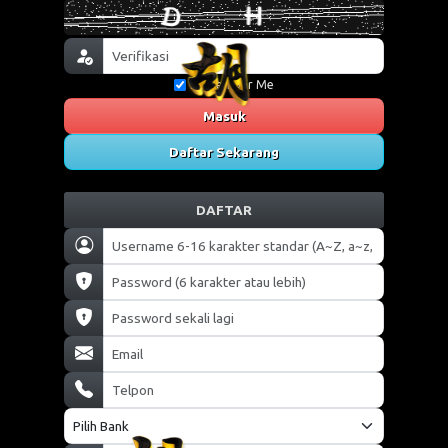
Remember Me
Masuk
Daftar Sekarang
DAFTAR