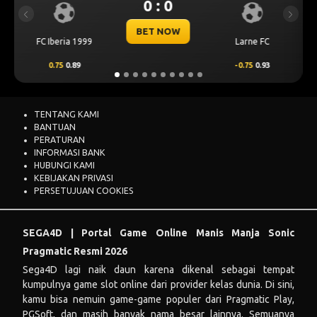
0 : 0
0 : 
Previous
Next
ET NOW
BET N
Larne FC
Sevilla
-0.75
0.93
0.25
0.95
TENTANG KAMI
BANTUAN
PERATURAN
INFORMASI BANK
HUBUNGI KAMI
KEBIJAKAN PRIVASI
PERSETUJUAN COOKIES
SEGA4D | Portal Game Online Manis Manja Sonic
Pragmatic Resmi 2026
Sega4D lagi naik daun karena dikenal sebagai tempat
kumpulnya game slot online dari provider kelas dunia. Di sini,
kamu bisa nemuin game-game populer dari Pragmatic Play,
PGSoft, dan masih banyak nama besar lainnya. Semuanya