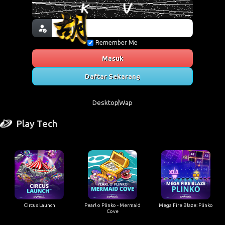
Remember Me
Masuk
Daftar Sekarang
Desktop
Wap
Play Tech
Circus Launch
Pearl o Plinko - Mermaid
Mega Fire Blaze: Plinko
Cove