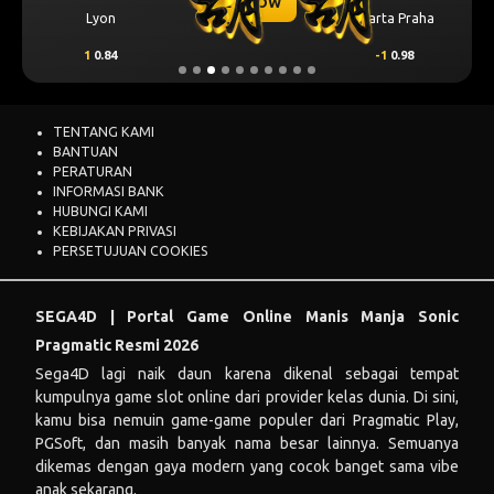
BET NOW
B
Sparta Praha
SK Sturm Graz
-1
0.98
-0.5
0.95
TENTANG KAMI
BANTUAN
PERATURAN
INFORMASI BANK
HUBUNGI KAMI
KEBIJAKAN PRIVASI
PERSETUJUAN COOKIES
SEGA4D | Portal Game Online Manis Manja Sonic
Pragmatic Resmi 2026
Sega4D lagi naik daun karena dikenal sebagai tempat
kumpulnya game slot online dari provider kelas dunia. Di sini,
kamu bisa nemuin game-game populer dari Pragmatic Play,
PGSoft, dan masih banyak nama besar lainnya. Semuanya
dikemas dengan gaya modern yang cocok banget sama vibe
anak sekarang.