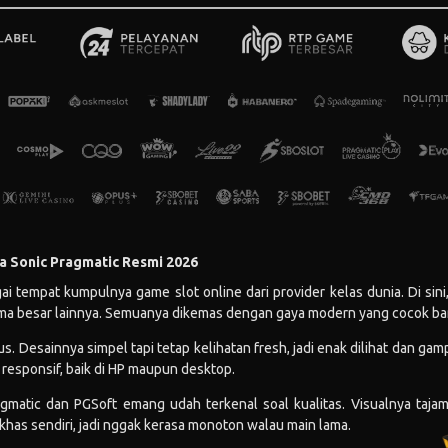
PERATURAN
|
INFORMASI BANK
|
HUBUNGI KAMI
|
KEBIJAKAN P
e Big Blue
a Sonic Pragmatic Resmi 2026
ai tempat kumpulnya game slot online dari provider kelas dunia. Di si
ama besar lainnya. Semuanya dikemas dengan gaya modern yang cocok ba
us. Desainnya simpel tapi tetap kelihatan fresh, jadi enak dilihat dan ga
responsif, baik di HP maupun desktop.
gmatic dan PGSoft emang udah terkenal soal kualitas. Visualnya tajam,
khas sendiri, jadi nggak kerasa monoton walau main lama.