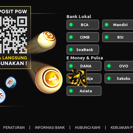
Bank Lokal
BCA
Mandiri
CIMB
BSI
SeaBank
 of Gold Miner
G Kong
Master of Gol
E Money & Pulsa
2
DANA
OVO
LinkAja
Sakuku
Axiata
ypto Verse
Thriller Town
DJ Seal