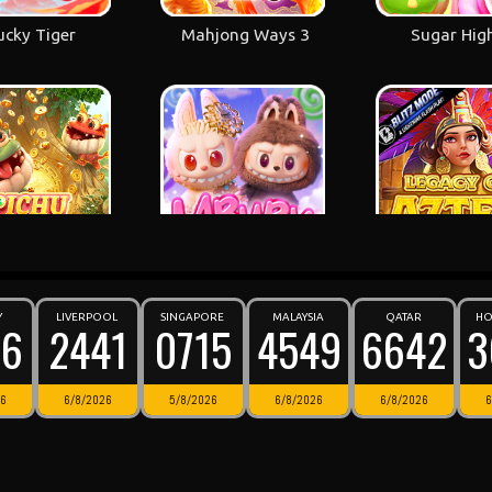
ucky Tiger
Mahjong Ways 3
Sugar Hig
ichu Pichu
Labuby
Legacy Of A
Y
LIVERPOOL
SINGAPORE
MALAYSIA
QATAR
H
16
2441
0715
4549
6642
3
26
6/8/2026
5/8/2026
6/8/2026
6/8/2026
6