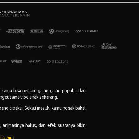
RIVASI
|
PERSETUJUAN COOKIES
ni, kamu bisa nemuin game-game populer dari
nget sama vibe anak sekarang.
mpang dipakai. Sekali masuk, kamu nggak bakal
 animasinya halus, dan efek suaranya bikin