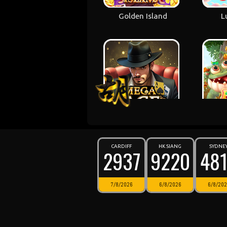
Golden Island
L
Mega Ace
P
CARDIFF
HK SIANG
SYDNE
2937
9220
48
7/8/2026
6/8/2026
6/8/20