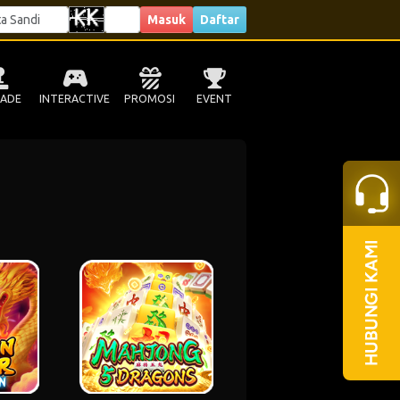
NG KAMI. LINK SITUS : WWW.SEGA4D.ME
SELAMAT DATANG DI SEGA4D
Masuk
Daftar
ADE
INTERACTIVE
PROMOSI
EVENT