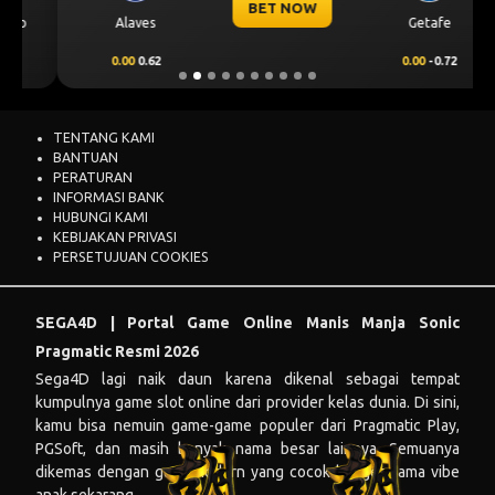
BET NOW
Alaves
Getafe
0.00
0.62
0.00
-0.72
TENTANG KAMI
BANTUAN
PERATURAN
INFORMASI BANK
HUBUNGI KAMI
KEBIJAKAN PRIVASI
PERSETUJUAN COOKIES
SEGA4D | Portal Game Online Manis Manja Sonic
Pragmatic Resmi 2026
Sega4D lagi naik daun karena dikenal sebagai tempat
kumpulnya game slot online dari provider kelas dunia. Di sini,
kamu bisa nemuin game-game populer dari Pragmatic Play,
PGSoft, dan masih banyak nama besar lainnya. Semuanya
dikemas dengan gaya modern yang cocok banget sama vibe