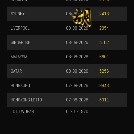
SYDNEY
08-08-2026
2413
LIVERPOOL
08-08-2026
2954
SINGAPORE
08-08-2026
5102
MALAYSIA
08-08-2026
6851
QATAR
08-08-2026
5256
HONGKONG
07-08-2026
9943
HONGKONG LOTTO
07-08-2026
6011
TOTO WUHAN
01-01-1970