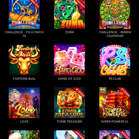
CHALLENGE・FU LU SHOU
ZUMA
CHALLENGE・MAYAN
XI
CALENDAR
FORTUNE BULL
HAND OF GOD
PS CLUB
LOVE
TOMB TREASURE
SUPER POWERFUL