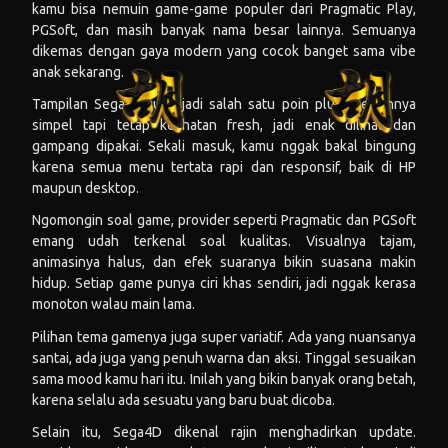
kamu bisa nemuin game-game populer dari Pragmatic Play,
PGSoft, dan masih banyak nama besar lainnya. Semuanya
dikemas dengan gaya modern yang cocok banget sama vibe
anak sekarang.
Tampilan Sega4D juga jadi salah satu poin plus. Desainnya
simpel tapi tetap kelihatan fresh, jadi enak dilihat dan
gampang dipakai. Sekali masuk, kamu nggak bakal bingung
karena semua menu tertata rapi dan responsif, baik di HP
maupun desktop.
Ngomongin soal game, provider seperti Pragmatic dan PGSoft
emang udah terkenal soal kualitas. Visualnya tajam,
animasinya halus, dan efek suaranya bikin suasana makin
hidup. Setiap game punya ciri khas sendiri, jadi nggak kerasa
monoton walau main lama.
Pilihan tema gamenya juga super variatif. Ada yang nuansanya
santai, ada juga yang penuh warna dan aksi. Tinggal sesuaikan
sama mood kamu hari itu. Inilah yang bikin banyak orang betah,
karena selalu ada sesuatu yang baru buat dicoba.
Selain itu,
Sega4D
dikenal rajin menghadirkan update.