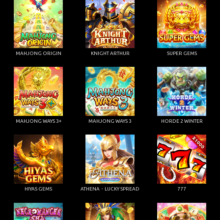
MAHJONG ORIGIN
KNIGHT ARTHUR
SUPER GEMS
MAHJONG WAYS 3+
MAHJONG WAYS 3
HORDE 2 WINTER
HIYAS GEMS
ATHENA・LUCKY SPREAD
777