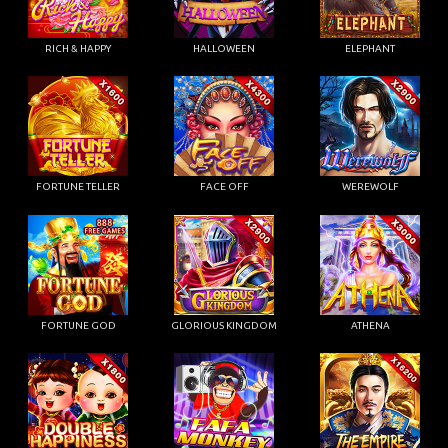
RICH & HAPPY
HALLOWEEN
ELEPHANT
FORTUNE TELLER
FACE OFF
WEREWOLF
FORTUNE GOD
GLORIOUS KINGDOM
ATHENA