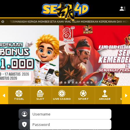
IMAKASIH KEPADA MEMBER SETIA KAMI YANG TELAH MEMBERIKAN KEPERCAYAAN DAN MENDUKUNG KAMI. 
SELAMAT KEPADA
ji***g Berhasil Withdraw Sebesar Rp 8.650.000
TOGEL
SLOT
LIVE CASINO
SPORT
ARCADE
SABU