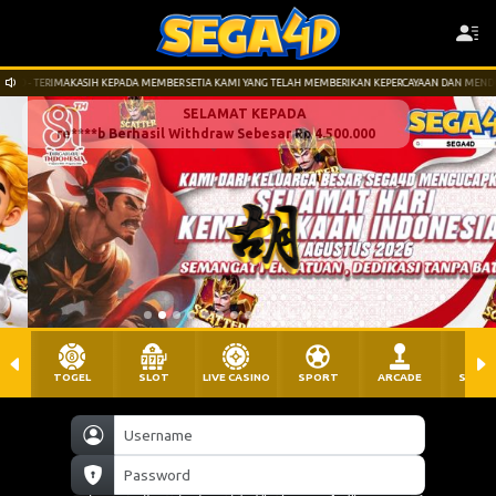
IH KEPADA MEMBER SETIA KAMI YANG TELAH MEMBERIKAN KEPERCAYAAN DAN MENDUKUNG KAMI. LINK S
SELAMAT KEPADA
re****b Berhasil Withdraw Sebesar Rp 4.500.000
TOGEL
SLOT
LIVE CASINO
SPORT
ARCADE
SABU