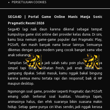
PERSETUJUAN COOKIES
SEGA4D | Portal Game Online Manis Manja Sonic
Pragmatic Resmi 2026
Sega4D lagi naik daun karena dikenal sebagai tempat
kumpulnya game slot online dari provider kelas dunia. Di sini,
kamu bisa nemuin game-game populer dari Pragmatic Play,
PGSoft, dan masih banyak nama besar lainnya. Semuanya
dikemas dengan gaya modern yang cocok banget sama vibe
anak sekarang.
Tampilan Sega4D juga jadi salah satu poin plus. Desainnya
simpel tapi tetap kelihatan fresh, jadi enak dilihat dan
gampang dipakai. Sekali masuk, kamu nggak bakal bingung
karena semua menu tertata rapi dan responsif, baik di HP
maupun desktop.
Ngomongin soal game, provider seperti Pragmatic dan PGSoft
emang udah terkenal soal kualitas. Visualnya tajam,
animasinya halus, dan efek suaranya bikin suasana makin
hidup. Setiap game punya ciri khas sendiri, jadi nggak kerasa