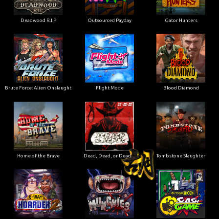
Deadwood R.I.P
Outsourced Payday
Gator Hunters
Brute Force: Alien Onslaught
Flight Mode
Blood Diamond
Home of the Brave
Dead, Dead, or Deader
Tombstone Slaughter