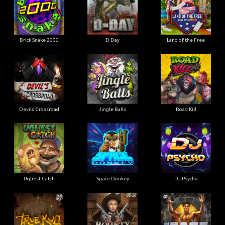
Brick Snake 2000
D Day
Land of the Free
Devils Crossroad
Jingle Balls
Road Kill
Ugliest Catch
Space Donkey
DJ Psycho