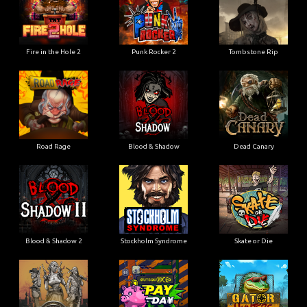
Fire in the Hole 2
Punk Rocker 2
Tombstone Rip
Road Rage
Blood & Shadow
Dead Canary
Blood & Shadow 2
Stockholm Syndrome
Skate or Die