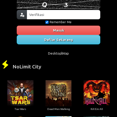
Remember Me
Masuk
Daftar Sekarang
Desktop
Wap
NoLimit City
Tsar Wars
Dead Men Walking
Kill Em All