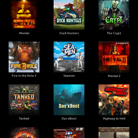
Mental
Duck Hunters
The Crypt
Fire in the Hole 3
Seamen
Mental 2
Tanked
Das xBoot
Highway to Hell