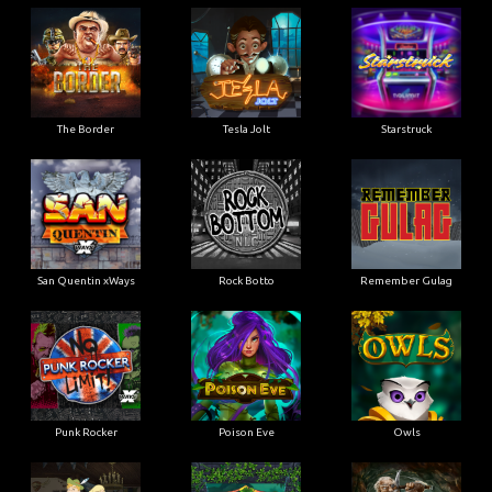
The Border
Tesla Jolt
Starstruck
San Quentin xWays
Rock Botto
Remember Gulag
Punk Rocker
Poison Eve
Owls