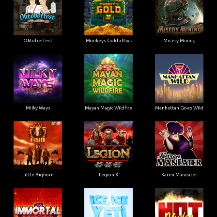
Oktoberfest
Monkeys Gold xPays
Misery Mining
Milky Ways
Mayan Magic Wildfire
Manhattan Goes Wild
Little Bighorn
Legion X
Karen Maneater