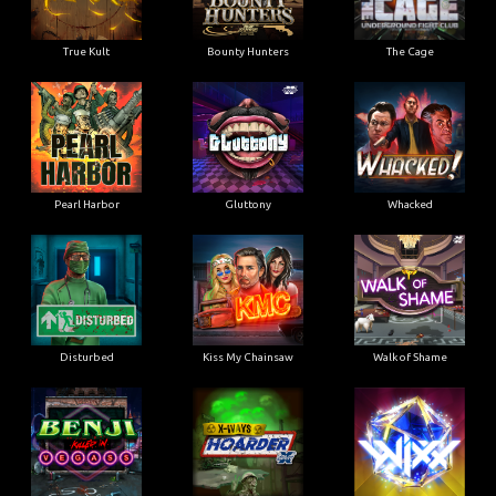
True Kult
Bounty Hunters
The Cage
Pearl Harbor
Gluttony
Whacked
Disturbed
Kiss My Chainsaw
Walk of Shame