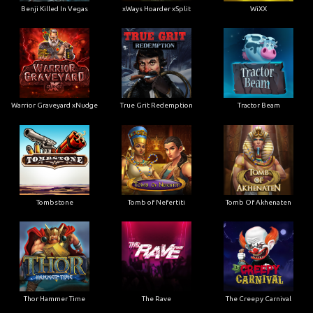
Benji Killed In Vegas
xWays Hoarder xSplit
WiXX
Warrior Graveyard xNudge
True Grit Redemption
Tractor Beam
Tombstone
Tomb of Nefertiti
Tomb Of Akhenaten
Thor Hammer Time
The Rave
The Creepy Carnival