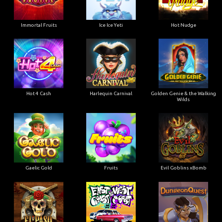
Immortal Fruits
Ice Ice Yeti
Hot Nudge
Hot 4 Cash
Harlequin Carnival
Golden Genie & the Walking
Wilds
Gaelic Gold
Fruits
Evil Goblins xBomb