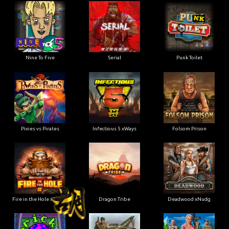
Nine To Five
Serial
Punk Toilet
Pixies vs Pirates
Infectious 5 xWays
Folsom Prison
Fire in the Hole xBomb
Dragon Tribe
Deadwood xNudg