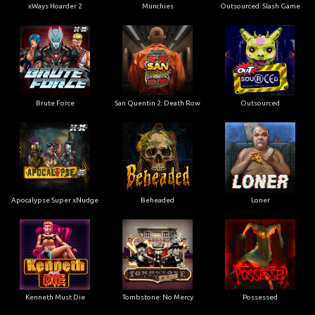
xWays Hoarder 2
Munchies
Outsourced: Slash Game
Brute Force
San Quentin 2: Death Row
Outsourced
Apocalypse Super xNudge
Beheaded
Loner
Kenneth Must Die
Tombstone: No Mercy
Possessed