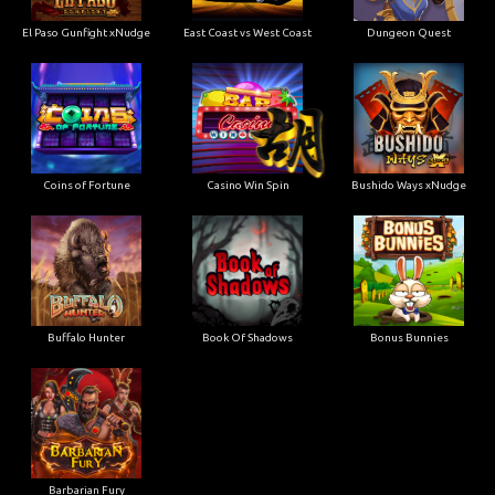
El Paso Gunfight xNudge
East Coast vs West Coast
Dungeon Quest
Coins of Fortune
Casino Win Spin
Bushido Ways xNudge
Buffalo Hunter
Book Of Shadows
Bonus Bunnies
Barbarian Fury