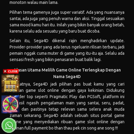
monoton walau main lama.
Pilihan tema gamenya juga super variatif. Ada yang nuansanya
santai, ada juga yang penuh warna dan aksi. Tinggal sesuaikan
sama mood kamu hari itu. Inilah yang bikin banyak orang betah,
karena selalu ada sesuatu yang baru buat dicoba.
Selain itu,
Sega4D
dikenal rajin menghadirkan update.
Provider-provider yang ada terus ngeluarin rilisan terbaru, jadi
pemain nggak cuma muter di game yang itu-itu aja. Selalu ada
sensasi fresh yang bikin penasaran buat balik lagi.
Alasan Utama Melilih Game Online Terlengkap Dengan
Nama Sega4D
Singkatnya, Sega4D jadi pilihan pas buat kamu yang cari
hiburan game slot online dengan gaya kekinian. Didukung
provider top seperti Pragmatic Play dan PGSoft, platform ini
berhasil ngasih pengalaman main yang santai, seru, padat,
jelas, dan pastinya tetap relevan sama selera anak muda
zaman sekarang.
Sega4D
adalah sebuah situs portal game
online yang menyediakan ribuan game slot online dengan
jaminan full payment bo than thau pek cin song ane song !!!